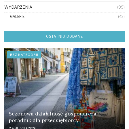
WYDARZENIA
(99)
GALERIE
(42)
OSTATNIO DODANE
BEZ KATEGORII
Sezonowa działalność gospodarcza –
poradnik dla przedsiębiorcy
4 SIERPNIA 2026