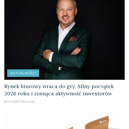
uzupełniła następnie ofertę o asortyment branży
papierniczej i zabawkowej. Ateneum już wielokrotnie
było nagradzane, m.in. otrzymując dziewięć laurów
Gazeli Biznesu. W raporcie ekspertów z londyńskiej
giełdy z 2016 roku Ateneum zostało uznane za jedną z
trzydziestu najbardziej wpływowych polskich firm w
Europie.
Tagi:
asortyment
Ateneum
Biznes
branża
diament forbes
forbes
hurtownia
kontrahent
AKTUALNOŚCI
książki
Logistyka
sławomir Żywczak
Rynek biurowy wraca do gry. Silny początek
2026 roku i rosnąca aktywność inwestorów
24 KWIETNIA 2026