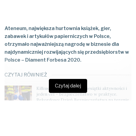
Ateneum, największa hurtownia książek, gier,
zabawek i artykułów papierniczych w Polsce,
otrzymało najważniejszą nagrodę w biznesie dla
najdynamiczniej rozwijających się przedsiębiorstw w
Polsce – Diament Forbesa 2020.
CZYTAJ RÓWNIEŻ
Czytaj dalej
Kilkuset uczestników, dziesiątki aktywności i
jeden cel – bezpieczeństwo w praktyce.
Rekordowy Dzień Bezpieczeństwa na terenie
płockiego Zakładu Produkcyjnego ORLENU
7 MAJA 2026
Tork wspiera obchody Światowego Dnia
Higieny Rąk
4 MAJA 2026