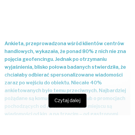
Ankieta, przeprowadzona wśród klientów centrów
handlowych, wykazała, że ponad 80% z nich nie zna
pojęcia geofencingu. Jednak po otrzymaniu
wyjaśnienia, blisko połowa badanych stwierdziła, że
chciałaby odbierać spersonalizowane wiadomości
zaraz po wejściu do obiektu. Niecałe 40%
ankietowanych było temu przeciwnych. Najbardziej
pożądane są komunikaty o ofercie lub o promocjach
Czytaj dalej
pochodzących od aptek. Na drugim miejscu są
wiadomości od kin, a na trzecim – od gastronomi.
Konsumentom najmniej zależy na powiadomieniach o
usługach telekomunikacyjnych, dotyczących