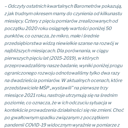
– Odczyty ostatnich kwartalnych Barometrów pokazują,
z jak trudnym okresem mamy do czynienia od kilkunastu
miesięcy. Cztery z pięciu pomiarów zrealizowanych od
początku 2020 roku osiągnęły wartości poniżej 50
punktów, co
o
znacza, że mikro, małe i średnie
przedsiębiorstwa widzą niewielkie szanse na rozwój w
najbliższych miesiącach. Dla porównania, w ciągu
pierwszych pięciu lat (2015-2019), w których
przeprowadzaliśmy nasze badanie, wyniki poniżej progu
ograniczonego rozwoju odnotowaliśmy tylko dwa razy
na dwadzieścia pomiarów. W
aktualnych ocenach, które
przedstawiciele MŚP „wystawili” na pierwsze trzy
miesiące 2021 roku, nastroje utrzymują się na średnim
poziomie, co oznacza, że w ich odczuciu sytuacja w
kontekście prowadzenia działalności się nie zmieni. Choć
po gwałtownym spadku związanym z początkiem
pandemii COVID-19 widocznym wyraźnie w pomiarze z