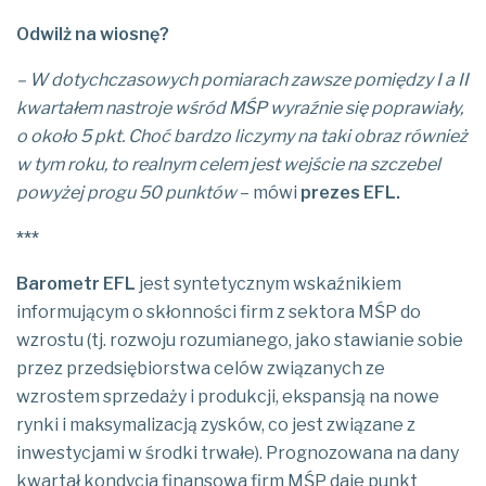
Odwilż na wiosnę?
– W dotychczasowych pomiarach zawsze pomiędzy I a II
kwartałem nastroje wśród MŚP wyraźnie się poprawiały,
o około 5 pkt. Choć bardzo liczymy na taki obraz również
w tym roku, to realnym celem jest wejście na szczebel
powyżej progu 50 punktów
– mówi
prezes EFL.
***
Barometr EFL
jest syntetycznym wskaźnikiem
informującym o skłonności firm z sektora MŚP do
wzrostu (tj. rozwoju rozumianego, jako stawianie sobie
przez przedsiębiorstwa celów związanych ze
wzrostem sprzedaży i produkcji, ekspansją na nowe
rynki i maksymalizacją zysków, co jest związane z
inwestycjami w środki trwałe). Prognozowana na dany
kwartał kondycja finansowa firm MŚP daje punkt