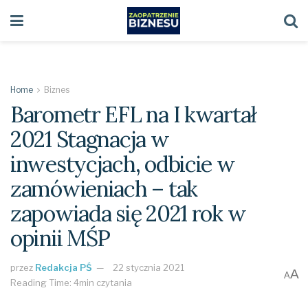
Home
Biznes
Barometr EFL na I kwartał
2021 Stagnacja w
inwestycjach, odbicie w
zamówieniach – tak
zapowiada się 2021 rok w
opinii MŚP
przez
Redakcja PŚ
22 stycznia 2021
A
A
Reading Time: 4min czytania