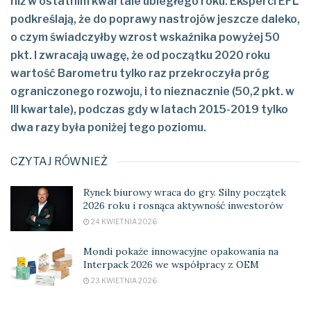
niż w ostatnim kwartale ubiegłego roku. Eksperci EFL
podkreślają, że do poprawy nastrojów jeszcze daleko,
o czym świadczyłby wzrost wskaźnika powyżej 50
pkt. I zwracają uwagę, że od początku 2020 roku
wartość Barometru tylko raz przekroczyła próg
ograniczonego rozwoju, i to nieznacznie (50,2 pkt. w
III kwartale), podczas gdy w latach 2015-2019 tylko
dwa razy była poniżej tego poziomu.
CZYTAJ RÓWNIEŻ
Rynek biurowy wraca do gry. Silny początek
2026 roku i rosnąca aktywność inwestorów
24 KWIETNIA 2026
Mondi pokaże innowacyjne opakowania na
Interpack 2026 we współpracy z OEM
23 KWIETNIA 2026