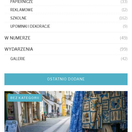
PAPIERNICZE
(33)
REKLAMOWE
(12)
SZKOLNE
(162)
UPOMINKI I DEKORACJE
(9)
W NUMERZE
(49)
WYDARZENIA
(99)
GALERIE
(42)
OSTATNIO DODANE
BEZ KATEGORII