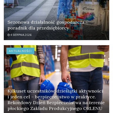
Sezonowa działalność gospodarcza –
poradnik dla przedsiębiorcy
4 SIERPNIA 2026
AKTUALNOŚCI
Kilkuset uczestników, dziesiątki aktywności
i jeden cel – bezpieczeństwo w praktyce.
Rekordowy Dzień Bezpieczeństwa na terenie
płockiego Zakładu Produkcyjnego ORLENU