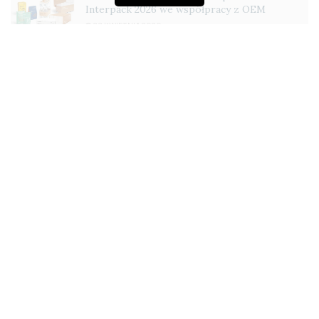
Interpack 2026 we współpracy z OEM
23 KWIETNIA 2026
OKI Europe przedstawia nowe drukarki B433 i
B513: stworzone z myślą o wydajności i
trwałości
21 KWIETNIA 2026
Producent/dystrybutor: BIC Graphic Europe/BIC
Graphic Europe SA
www.bicgraphicnorwood.eu