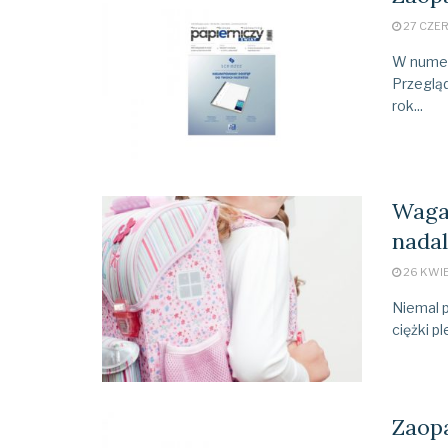
27 CZE
W numerz
Przegląd
rok...
Waga 
nadal
26 KWIE
Niemal 
ciężki p
Zaopa