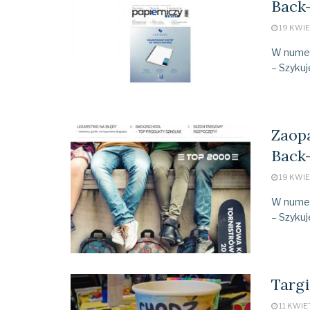
Back
19 KWIE
W numer
– Szykuj
Zaopa
Back
19 KWIE
W numer
– Szykuj
Targi
11 KWIE