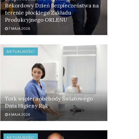
Rekordowy Dzień Bezpieczeństwa na
terenie płockiego Zakładu
Produkcyjnego ORLENU
7 MAJA 2026
AKTUALNOŚCI
Tork wspiera obchody Światowego
Dnia Higieny Rąk
4 MAJA 2026
AKTUALNOŚCI