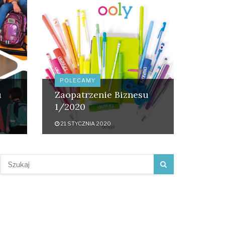
POLECAMY
u
Zaopatrzenie Biznesu
1/2020
21 STYCZNIA 2020