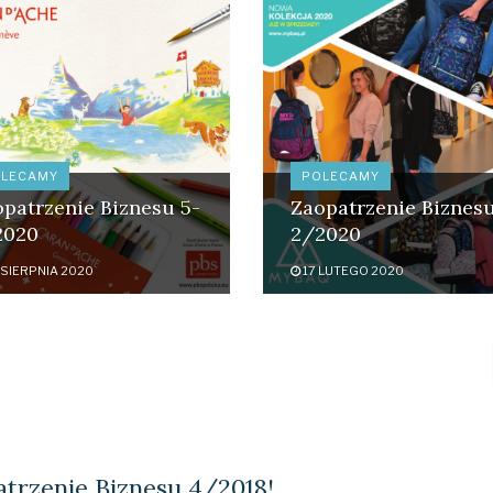
LECAMY
POLECAMY
patrzenie Biznesu 5-
Zaopatrzenie Biznes
2020
2/2020
SIERPNIA 2020
17 LUTEGO 2020
trzenie Biznesu 4/2018!