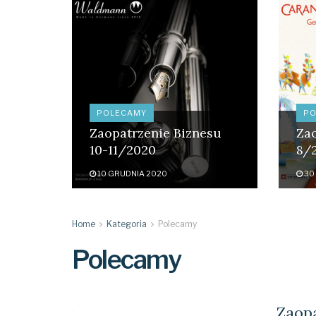
POLECAMY
PO
Zaopatrzenie Biznesu
Zao
10-11/2020
8/
10 GRUDNIA 2020
30 
Home
Kategoria
Polecamy
Polecamy
Zaopa