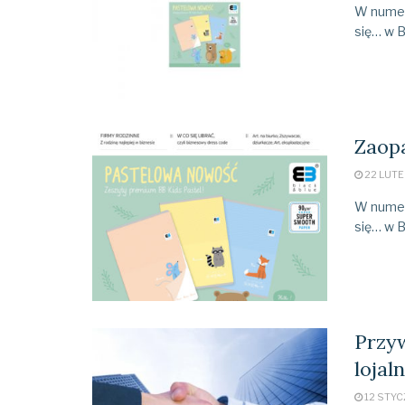
W numerz
się… w B
Zaopa
22 LUTE
W numerz
się… w B
Przy
lojal
12 STYC