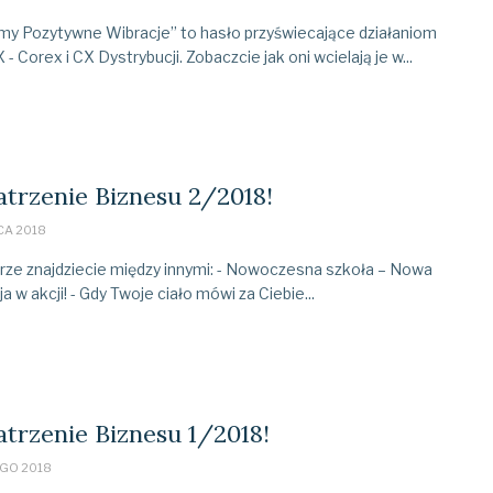
my Pozytywne Wibracje” to hasło przyświecające działaniom
 - Corex i CX Dystrybucji. Zobaczcie jak oni wcielają je w...
trzenie Biznesu 2/2018!
CA 2018
ze znajdziecie między innymi: - Nowoczesna szkoła – Nowa
a w akcji! - Gdy Twoje ciało mówi za Ciebie...
trzenie Biznesu 1/2018!
GO 2018