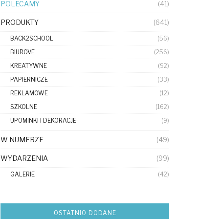
POLECAMY
(41)
PRODUKTY
(641)
BACK2SCHOOL
(56)
BIUROVE
(256)
KREATYWNE
(92)
PAPIERNICZE
(33)
REKLAMOWE
(12)
SZKOLNE
(162)
UPOMINKI I DEKORACJE
(9)
W NUMERZE
(49)
WYDARZENIA
(99)
GALERIE
(42)
OSTATNIO DODANE