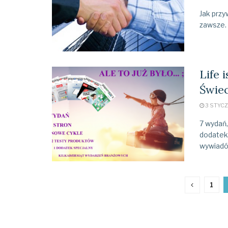
Jak przy
zawsze. 
Life 
Świec
3 STYCZ
7 wydań,
dodatek 
wywiadów
1