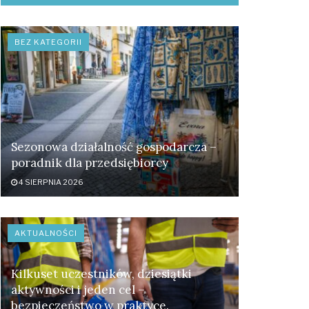
BEZ KATEGORII
Sezonowa działalność gospodarcza –
poradnik dla przedsiębiorcy
4 SIERPNIA 2026
AKTUALNOŚCI
Kilkuset uczestników, dziesiątki
aktywności i jeden cel –
bezpieczeństwo w praktyce.