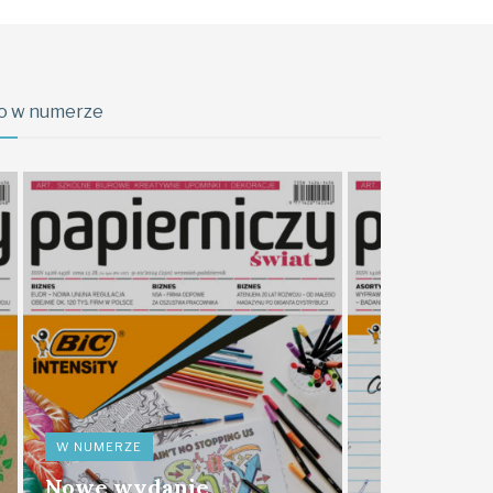
o w numerze
W NUMERZE
Nowe wydanie