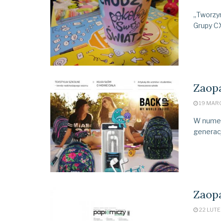
„Tworzy
Grupy CX
Zaopa
19 MAR
W numer
generacj
Zaopa
22 LUTE