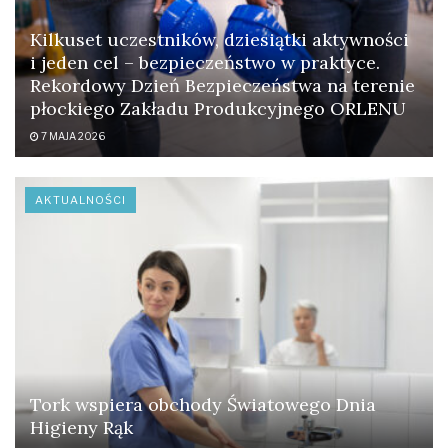
Kilkuset uczestników, dziesiątki aktywności
i jeden cel – bezpieczeństwo w praktyce.
Rekordowy Dzień Bezpieczeństwa na terenie
płockiego Zakładu Produkcyjnego ORLENU
7 MAJA 2026
AKTUALNOŚCI
Tork wspiera obchody Światowego Dnia
Higieny Rąk