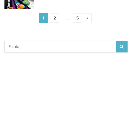
1
2
…
5