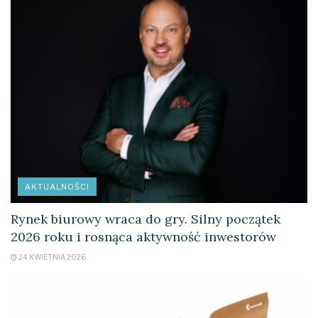
wygodną obsługę płatności bezgotówkowych nawet
mikroprzedsiębiorstwom.
AKTUALNOŚCI
Rynek biurowy wraca do gry. Silny początek
2026 roku i rosnąca aktywność inwestorów
24 KWIETNIA 2026