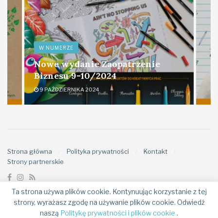
W NUMERZE
Nowe wydanie Zaopatrzenie
Biznesu 9-10/2024
9 PAŹDZIERNIKA 2024
Strona główna
Polityka prywatności
Kontakt
Strony partnerskie
Ta strona używa plików cookie. Kontynuując korzystanie z tej
© 2019
zaopatrzeniebiznesu.pl
, ul. St. Kierbedzia 4, 00-728 Warszawa,
strony, wyrażasz zgodę na używanie plików cookie. Odwiedź
Polska,
+48 (22) 50 65 852,
wspolpraca@zaopatrzeniebiznesu.pl
naszą
Politykę prywatności i plików cookie
.