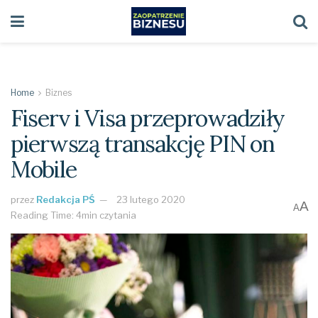
Home
Biznes
Fiserv i Visa przeprowadziły
pierwszą transakcję PIN on
Mobile
przez
Redakcja PŚ
23 lutego 2020
A
A
Reading Time: 4min czytania