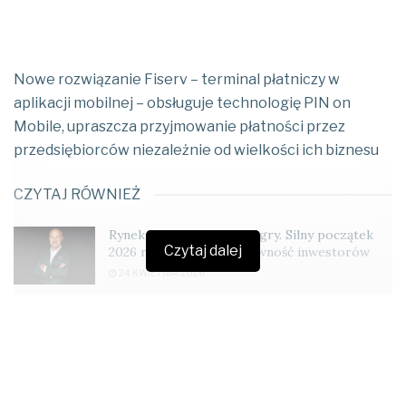
Nowe rozwiązanie Fiserv – terminal płatniczy w
aplikacji mobilnej – obsługuje technologię PIN on
Mobile, upraszcza przyjmowanie płatności przez
przedsiębiorców niezależnie od wielkości ich biznesu
CZYTAJ RÓWNIEŻ
Rynek biurowy wraca do gry. Silny początek
Czytaj dalej
2026 roku i rosnąca aktywność inwestorów
24 KWIETNIA 2026
Mondi pokaże innowacyjne opakowania na
Interpack 2026 we współpracy z OEM
23 KWIETNIA 2026