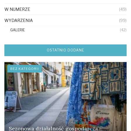
W NUMERZE
(49)
WYDARZENIA
(99)
GALERIE
(42)
OSTATNIO DODANE
BEZ KATEGORII
Sezonowa działalność gospodarcza –