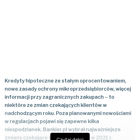
Kredyty hipoteczne ze stałym oprocentowaniem,
nowe zasady ochrony mikroprzedsiębiorców, więcej
informacji przy zagranicznych zakupach – to
niektóre ze zmian czekających klientów w
nadchodzącym roku. Poza planowanymi nowościami
w regulacjach pojawi się zapewne kilka
niespodzianek. Bankier.pl wybrał najważniejsze
zmiany czekające klientów banków w 2021 r.
Czytaj dalej