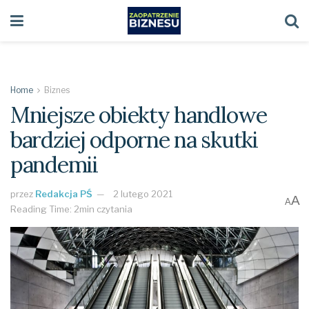
Home
Biznes
Mniejsze obiekty handlowe
bardziej odporne na skutki
pandemii
przez
Redakcja PŚ
2 lutego 2021
A
A
Reading Time: 2min czytania