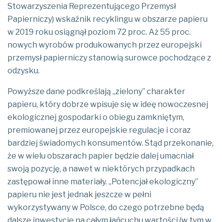
Stowarzyszenia Reprezentującego Przemysł
Papierniczy) wskaźnik recyklingu w obszarze papieru
w 2019 roku osiągnął poziom 72 proc. Aż 55 proc.
nowych wyrobów produkowanych przez europejski
przemysł papierniczy stanowią surowce pochodzące z
odzysku.
Powyższe dane podkreślają „zielony” charakter
papieru, który dobrze wpisuje się w ideę nowoczesnej
ekologicznej gospodarki o obiegu zamkniętym,
premiowanej przez europejskie regulacje i coraz
bardziej świadomych konsumentów. Stąd przekonanie,
że w wielu obszarach papier będzie dalej umacniał
swoją pozycję, a nawet w niektórych przypadkach
zastępował inne materiały. „Potencjał ekologiczny”
papieru nie jest jednak jeszcze w pełni
wykorzystywany w Polsce, do czego potrzebne będą
dalsze inwestycje na całym łańcuchu wartości (w tym w