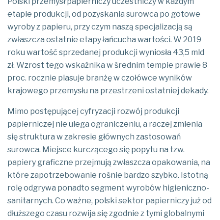
Polski przemysł papierniczy uczestniczy w każdym
etapie produkcji, od pozyskania surowca po gotowe
wyroby z papieru, przy czym naszą specjalizacją są
zwłaszcza ostatnie etapy łańcucha wartości. W 2019
roku wartość sprzedanej produkcji wyniosła 43,5 mld
zł. Wzrost tego wskaźnika w średnim tempie prawie 8
proc. rocznie plasuje branżę w czołówce wyników
krajowego przemysłu na przestrzeni ostatniej dekady.
Mimo postępującej cyfryzacji rozwój produkcji
papierniczej nie ulega ograniczeniu, a raczej zmienia
się struktura w zakresie głównych zastosowań
surowca. Miejsce kurczącego się popytu na tzw.
papiery graficzne przejmują zwłaszcza opakowania, na
które zapotrzebowanie rośnie bardzo szybko. Istotną
rolę odgrywa ponadto segment wyrobów higieniczno-
sanitarnych. Co ważne, polski sektor papierniczy już od
dłuższego czasu rozwija się zgodnie z tymi globalnymi