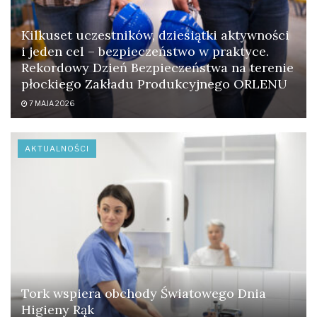
Kilkuset uczestników, dziesiątki aktywności
i jeden cel – bezpieczeństwo w praktyce.
Rekordowy Dzień Bezpieczeństwa na terenie
płockiego Zakładu Produkcyjnego ORLENU
7 MAJA 2026
AKTUALNOŚCI
Tork wspiera obchody Światowego Dnia
Higieny Rąk