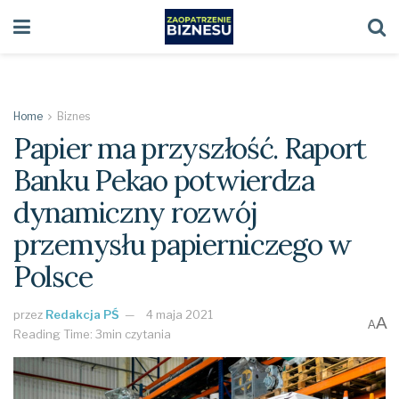
Home
Biznes
Papier ma przyszłość. Raport
Banku Pekao potwierdza
dynamiczny rozwój
przemysłu papierniczego w
Polsce
przez
Redakcja PŚ
4 maja 2021
A
A
Reading Time: 3min czytania