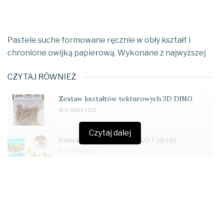
Pastele suche formowane ręcznie w obły kształt i
chronione owijką papierową. Wykonane z najwyższej
CZYTAJ RÓWNIEŻ
Zestaw kształtów tekturowych 3D DINO
11 MAJA 2021
Czytaj dalej
Piasek magiczny FIORELLO Cyferki
8 LIPCA 2020
jakości pigmentów, odpowiedni dobór składników
zapewnia gładką i aksamitną konsystencję pasteli.