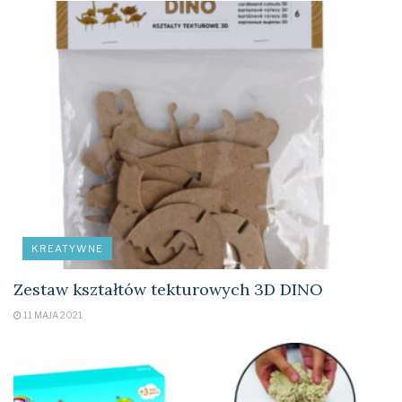
Marka/ dystrybutor: Mungyo/ Tadeo Trading
Tagi:
Mungyo
pastele
Tadeo Trading
KREATYWNE
Zestaw kształtów tekturowych 3D DINO
11 MAJA 2021