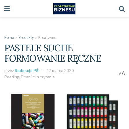
Home
Produkty
Kreatywne
PASTELE SUCHE
FORMOWANIE RĘCZNE
przez
Redakcja PŚ
17 marca 2020
A
A
Reading Time: 1min czytania