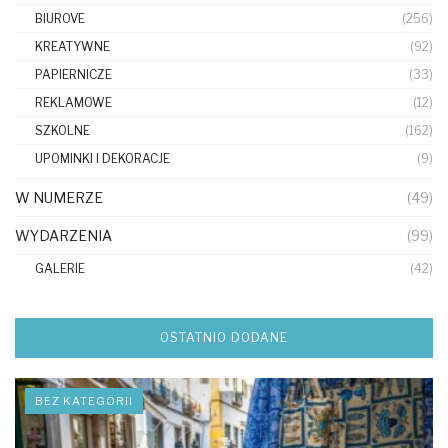
BIUROVE
(256)
KREATYWNE
(92)
PAPIERNICZE
(33)
REKLAMOWE
(12)
SZKOLNE
(162)
UPOMINKI I DEKORACJE
(9)
W NUMERZE
(49)
WYDARZENIA
(99)
GALERIE
(42)
OSTATNIO DODANE
BEZ KATEGORII