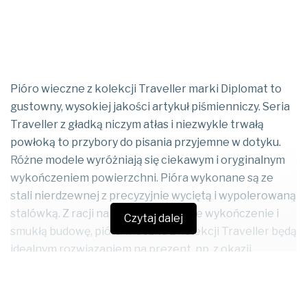
Pióro wieczne z kolekcji Traveller marki Diplomat to
gustowny, wysokiej jakości artykuł piśmienniczy. Seria
Traveller z gładką niczym atłas i niezwykle trwałą
powłoką to przybory do pisania przyjemne w dotyku.
Różne modele wyróżniają się ciekawym i oryginalnym
wykończeniem powierzchni. Pióra wykonane są ze
stali nierdzewnej z precyzyjnie wyciętą i wypolerowaną
stalówką. Z racji na swoje eleganckie wykończenie i
Czytaj dalej
smukłą budowę, pióra wieczne z kolekcji Traveller będą
idealnym rozwiązaniem na prezent, np. z okazji
zakończenia roku szkolnego, urodzin, itp.
CZYTAJ RÓWNIEŻ