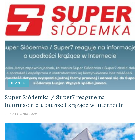
dokonywanie zakupu produktu lub usługi (4,33 pkt).
Wyniki te są spójne zarówno dla wybranych branż, jak i
krajów, a różnice są marginalne. W tym aspekcie
najwyżej została oceniona branża rozrywkowa oraz
usługi bankowe. Wyjątkiem są usługi medyczne w
Polsce, które otrzymały najniższą notę satysfakcji (3,95
pkt). Kluczowe okazało się poczucie bezpieczeństwa
(zaufany dostawca) podczas zakupów, cały zaś proces
powinien przebiegać wygodnie, sprawnie i efektywnie.
To właśnie cała suma doświadczeń składa się na
BIZNES
zadowolenie z transakcji.
Super Siódemka / Super7 reaguje na
Kolejny krok na ścieżce zakupowej, czyli rozpoczęcie
informacje o upadłości krążące w internecie
korzystania z wybranej usługi lub towaru, to pierwsza
14 STYCZNIA 2026
weryfikacja obietnic złożonych przez firmę. Branża
telekomunikacyjna w Czechach oraz sektor opieki
zdrowotnej w Polsce uzyskały najniższe oceny, które