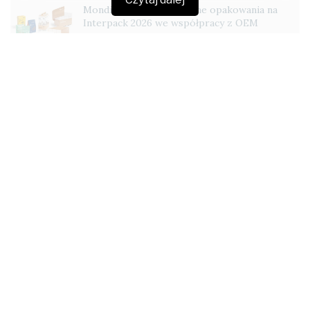
Mondi pokaże innowacyjne opakowania na
Interpack 2026 we współpracy z OEM
23 KWIETNIA 2026
Firma konsultingowa Deloitte Digital prezentuje
drugą edycję raportu
CX Drivers
dotyczącą analizy
ścieżki zakupowej konsumenta w ujęciu
międzynarodowym. Jak się okazuje, największą
satysfakcję klienci czerpią z samego momentu
dokonywania zakupów. Najniżej oceniają zaś
pierwsze i ostatnie spotkanie z firmą – czyli
poszukiwanie informacji oraz kontakt i ocenę
współpracy. Polakom najmniej podoba się obsługa w
sektorze opieki zdrowotnej, natomiast Amerykanie
są najbardziej zadowoloną nacją podczas każdego
etapu podróży klienta. Powolna i nieefektywna
obsługa skutecznie odstrasza niemal wszystkich