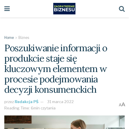
Home
Biznes
Poszukiwanie informacji o
produkcie staje się
kluczowym elementem w
procesie podejmowania
decyzji konsumenckich
przez
Redakcja PŚ
31 marca 2022
A
A
Reading Time: 6min czytania