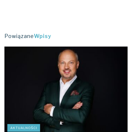
respondentów. Najważniejsza jest możliwość
szybkich, łatwych oraz bezpiecznych zakupów.
Celem raportu
CX Drivers
jest poznanie jakości
doświadczeń klienta na różnych etapach jego ścieżki,
Powiązane
Wpisy
w skali międzynarodowej. W badaniu wzięło udział
siedem tysięcy respondentów z sześciu krajów: Polski,
Czech, Niemiec, Węgier, Francji oraz Stanów
Zjednoczonych. Analizie zostały poddane
doświadczenia konsumenckie z perspektywy
pięcioetapowej ścieżki klienckiej. Obejmuje ona
szukanie informacji o produkcie, zakup produktu lub
usługi, rozpoczęcie korzystania, codzienne
użytkowanie oraz udzielanie informacji zwrotnej.
Badaniem zostało objętych osiem branż: bankowość,
ubezpieczenia, transport miejski, usługi medyczne,
telekomunikacja, dobra szybkozbywalne (FMCG) oraz
AKTUALNOŚCI
produkty wolnorotujące (non-FMCG). Celem było