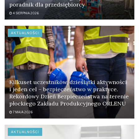
opartego na emocjach kontaktu
poradnik dla przedsiębiorcy
4 SIERPNIA 2026
– podsumowuje
Paulina Rzymska
.
Pełny raport do pobrania znajduje się
tutaj
.
AKTUALNOŚCI
Tagi:
automatyzacja
badanie
barbara koźbiał
firma konsultingowa
Komunikacja
konsument
paulina rzymska
Raport
sektor finansowy
świadomość
wiesław kotecki
Zakupy
Kilkuset uczestników, dziesiątki aktywności
i jeden cel – bezpieczeństwo w praktyce.
Rekordowy Dzień Bezpieczeństwa na terenie
płockiego Zakładu Produkcyjnego ORLENU
7 MAJA 2026
AKTUALNOŚCI