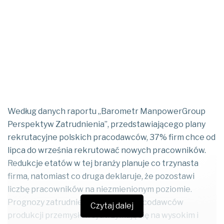
Według danych raportu „Barometr ManpowerGroup
Perspektyw Zatrudnienia”, przedstawiającego plany
rekrutacyjne polskich pracodawców, 37% firm chce od
lipca do września rekrutować nowych pracowników.
Redukcje etatów w tej branży planuje co trzynasta
firma, natomiast co druga deklaruje, że pozostawi
liczbę pracowników na niezmienionym poziomie.
Prognozy zatrudnienia polskich pracodawców
Czytaj dalej
produkcji przemysłowej utrzymują się na wysokim i