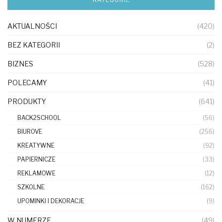
specjalista
wojna w Ukrainie
wynagrodzenie
Wzrost
zatrudnianie nowych pracowników
zatrudnić
AKTUALNOŚCI
(420)
BEZ KATEGORII
(2)
BIZNES
(528)
POLECAMY
(41)
PRODUKTY
(641)
BACK2SCHOOL
(56)
BIUROVE
(256)
KREATYWNE
(92)
PAPIERNICZE
(33)
REKLAMOWE
(12)
SZKOLNE
(162)
UPOMINKI I DEKORACJE
(9)
W NUMERZE
(49)