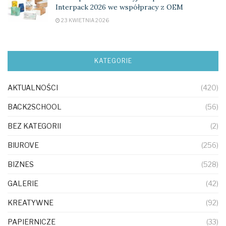
Interpack 2026 we współpracy z OEM
23 KWIETNIA 2026
KATEGORIE
AKTUALNOŚCI
(420)
BACK2SCHOOL
(56)
BEZ KATEGORII
(2)
BIUROVE
(256)
BIZNES
(528)
GALERIE
(42)
KREATYWNE
(92)
PAPIERNICZE
(33)