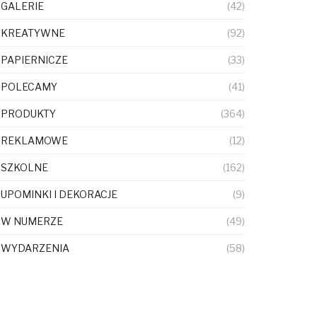
GALERIE
(42)
KREATYWNE
(92)
PAPIERNICZE
(33)
POLECAMY
(41)
PRODUKTY
(364)
REKLAMOWE
(12)
SZKOLNE
(162)
UPOMINKI I DEKORACJE
(9)
W NUMERZE
(49)
WYDARZENIA
(58)