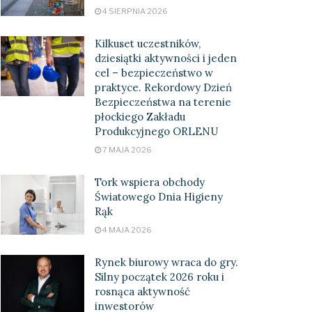
4 SIERPNIA 2026
Kilkuset uczestników,
dziesiątki aktywności i jeden
cel – bezpieczeństwo w
praktyce. Rekordowy Dzień
Bezpieczeństwa na terenie
płockiego Zakładu
Produkcyjnego ORLENU
7 MAJA 2026
Tork wspiera obchody
Światowego Dnia Higieny
Rąk
4 MAJA 2026
Rynek biurowy wraca do gry.
Silny początek 2026 roku i
rosnąca aktywność
inwestorów