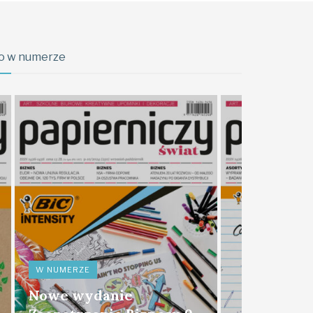
o w numerze
W NUMERZE
Nowe wydanie