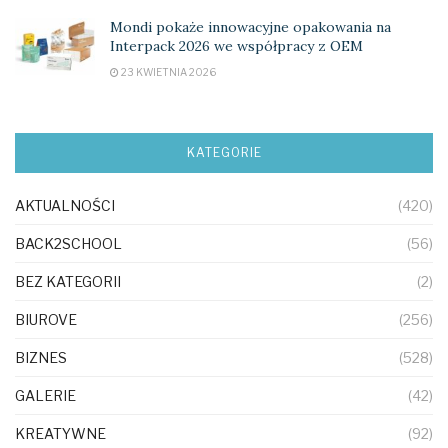
Mondi pokaże innowacyjne opakowania na
Interpack 2026 we współpracy z OEM
23 KWIETNIA 2026
KATEGORIE
AKTUALNOŚCI
(420)
BACK2SCHOOL
(56)
BEZ KATEGORII
(2)
BIUROVE
(256)
BIZNES
(528)
GALERIE
(42)
KREATYWNE
(92)