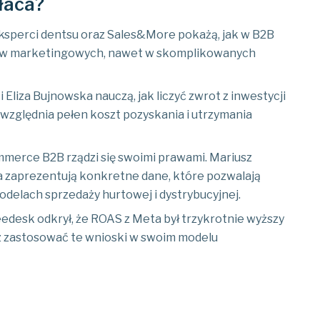
łaca?
ksperci dentsu oraz Sales&More pokażą, jak w B2B
łów marketingowych, nawet w skomplikowanych
 Eliza Bujnowska nauczą, jak liczyć zwrot z inwestycji
uwzględnia pełen koszt pozyskania i utrzymania
mmerce B2B rządzi się swoimi prawami. Mariusz
a zaprezentują konkretne dane, które pozwalają
delach sprzedaży hurtowej i dystrybucyjnej.
eedesk odkrył, że ROAS z Meta był trzykrotnie wyższy
sz zastosować te wnioski w swoim modelu