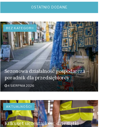
OSTATNIO DODANE
BEZ KATEGORII
Sezonowa działalność gospodarcza –
poradnik dla przedsiębiorcy
4 SIERPNIA 2026
AKTUALNOŚCI
Kilkuset uczestników, dziesiątki