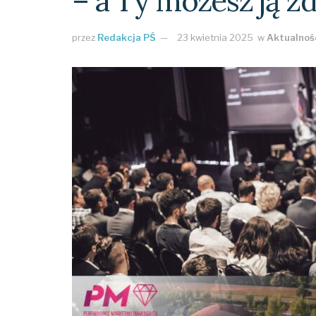
– a Ty możesz ją z
przez
Redakcja PŚ
23 kwietnia 2025
w
Aktualnoś