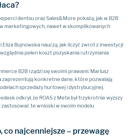
łaca?
ksperci dentsu oraz Sales&More pokażą, jak w B2B
łów marketingowych, nawet w skomplikowanych
 Eliza Bujnowska nauczą, jak liczyć zwrot z inwestycji
uwzględnia pełen koszt pozyskania i utrzymania
mmerce B2B rządzi się swoimi prawami. Mariusz
a zaprezentują konkretne dane, które pozwalają
delach sprzedaży hurtowej i dystrybucyjnej.
eedesk odkrył, że ROAS z Meta był trzykrotnie wyższy
sz zastosować te wnioski w swoim modelu
to, co najcenniejsze – przewagę