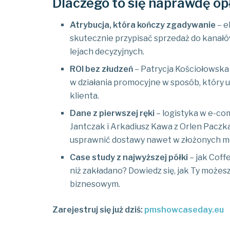
Dlaczego to się naprawdę op
Atrybucja, która kończy zgadywanie
– e
skutecznie przypisać sprzedaż do kana
lejach decyzyjnych.
ROI bez złudzeń
– Patrycja Kościołowska i
w działania promocyjne w sposób, który 
klienta.
Dane z pierwszej ręki
– logistyka w e-co
Jantczak i Arkadiusz Kawa z Orlen Paczk
usprawnić dostawy nawet w złożonych mo
Case study z najwyższej półki
– jak Coff
niż zakładano? Dowiedz się, jak Ty może
biznesowym.
Zarejestruj się już dziś:
pmshowcaseday.eu