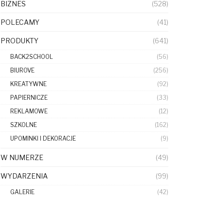
BIZNES
(528)
POLECAMY
(41)
PRODUKTY
(641)
BACK2SCHOOL
(56)
BIUROVE
(256)
KREATYWNE
(92)
PAPIERNICZE
(33)
REKLAMOWE
(12)
SZKOLNE
(162)
UPOMINKI I DEKORACJE
(9)
W NUMERZE
(49)
WYDARZENIA
(99)
GALERIE
(42)