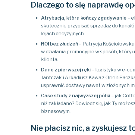
Dlaczego to się naprawdę op
Atrybucja, która kończy zgadywanie
– e
skutecznie przypisać sprzedaż do kana
lejach decyzyjnych.
ROI bez złudzeń
– Patrycja Kościołowska i
w działania promocyjne w sposób, który 
klienta.
Dane z pierwszej ręki
– logistyka w e-co
Jantczak i Arkadiusz Kawa z Orlen Paczk
usprawnić dostawy nawet w złożonych mo
Case study z najwyższej półki
– jak Coff
niż zakładano? Dowiedz się, jak Ty może
biznesowym.
Nie płacisz nic, a zyskujesz 