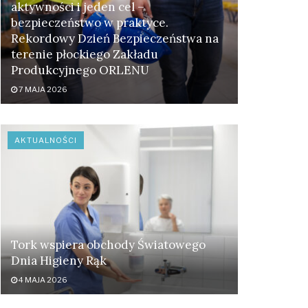
aktywności i jeden cel –
bezpieczeństwo w praktyce.
Rekordowy Dzień Bezpieczeństwa na
terenie płockiego Zakładu
Produkcyjnego ORLENU
7 MAJA 2026
AKTUALNOŚCI
Tork wspiera obchody Światowego
Dnia Higieny Rąk
4 MAJA 2026