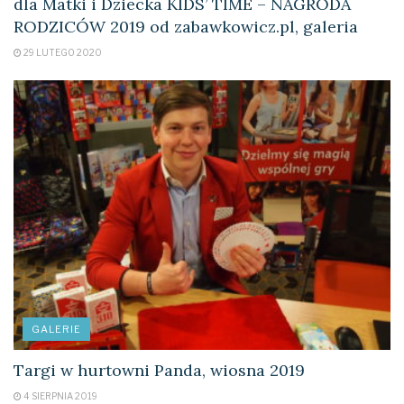
dla Matki i Dziecka KIDS’ TIME – NAGRODA
RODZICÓW 2019 od zabawkowicz.pl, galeria
29 LUTEGO 2020
GALERIE
Targi w hurtowni Panda, wiosna 2019
4 SIERPNIA 2019