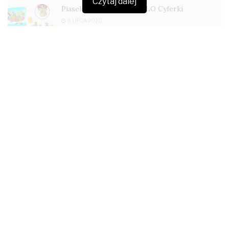
Czytaj dalej
Piasek magiczny FIORELLO Cyferki
8 LIPCA 2020
Kurs wyjaśnia i pokazuje, że rysowanie to sztuka, której
można się nauczyć cierpliwie i dokładnie studiując
kolejne kroki. Książeczka podzielona jest na 14
tematycznych rozdziałów: oczy, nos, uśmiech, twarz,
głowa, uszy, włosy, emocje, ciało, ręce, nogi, tors i
pośladki, ruch, ubranie.
Z takim przygotowaniem i narzędziami – rysować każdy
może!
Marka/ dystrybutor: Pentel
Kod EAN: 5902894022012