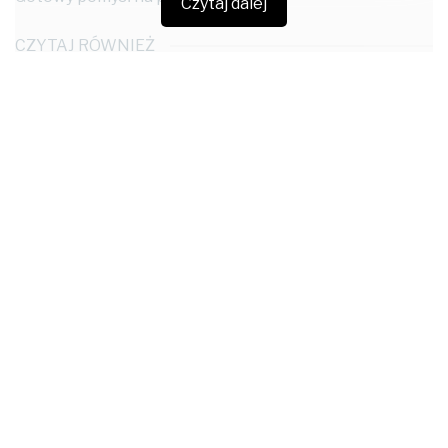
Czytaj dalej
CZYTAJ RÓWNIEŻ
Plastelina lekka pływająca
1 LIPCA 2020
Kredki żelowe Heykka Silky
30 CZERWCA 2020
Marka/ dystrybutor : Carioca/ KW trade
www.kwtrade.pl
Tagi:
Carioca/ KW trade
puzzle
zestaw