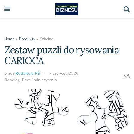
Home
Produkty
Szkolne
Zestaw puzzli do rysowania
CARIOCA
przez
Redakcja PŚ
7 czerwca 2020
A
A
Reading Time: 1min czytania